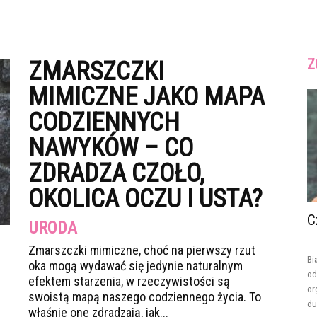
Z
ZMARSZCZKI
MIMICZNE JAKO MAPA
CODZIENNYCH
NAWYKÓW – CO
ZDRADZA CZOŁO,
OKOLICA OCZU I USTA?
C
URODA
Zmarszczki mimiczne, choć na pierwszy rzut
Bi
oka mogą wydawać się jedynie naturalnym
od
efektem starzenia, w rzeczywistości są
or
swoistą mapą naszego codziennego życia. To
du
właśnie one zdradzają, jak...