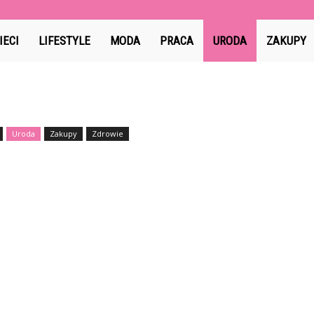
IECI
LIFESTYLE
MODA
PRACA
URODA
ZAKUPY
Uroda
Zakupy
Zdrowie