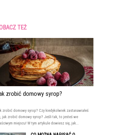
OBACZ TEŻ
ak zrobić domowy syrop?
k zrobić domowy syrop? Czy kiedykolwiek zastanawiałeś
ę, jak zrobić domowy syrop? Jeśli tak, to jesteś we
aściwym miejscu! W tym artykule dowiesz się, jak...
CO MOŻNA NAPISAĆ O