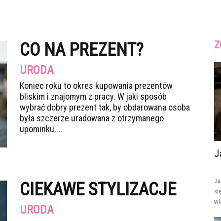
Z
CO NA PREZENT?
URODA
Koniec roku to okres kupowania prezentów
bliskim i znajomym z pracy. W jaki sposób
wybrać dobry prezent tak, by obdarowana osoba
była szczerze uradowana z otrzymanego
upominku....
J
Ja
CIEKAWE STYLIZACJE
si
wł
URODA