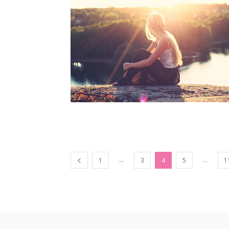
...
...
1
3
4
5
1