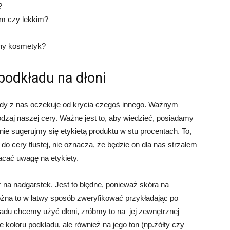
?
ym czy lekkim?
any kosmetyk?
podkładu na dłoni
ażdy z nas oczekuje od krycia czegoś innego. Ważnym
odzaj naszej cery. Ważne jest to, aby wiedzieć, posiadamy
ie sugerujmy się etykietą produktu w stu procentach. To,
 do cery tłustej, nie oznacza, że będzie on dla nas strzałem
acać uwagę na etykiety.
r na nadgarstek. Jest to błędne, ponieważ skóra na
ożna to w łatwy sposób zweryfikować przykładając po
kładu chcemy użyć dłoni, zróbmy to na
jej zewnętrznej
 koloru podkładu, ale również na jego ton (np.żółty czy