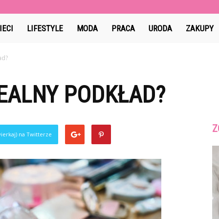
IECI
LIFESTYLE
MODA
PRACA
URODA
ZAKUPY
ad?
DEALNY PODKŁAD?
Z
ierkaj) na Twitterze