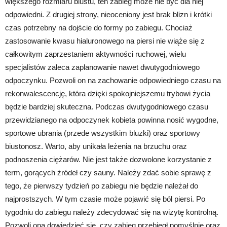
większego rozmiaru biustu, ten zabieg może nie być dla niej
odpowiedni. Z drugiej strony, nieoceniony jest brak blizn i krótki
czas potrzebny na dojście do formy po zabiegu. Chociaż
zastosowanie kwasu hialuronowego na piersi nie wiąże się z
całkowitym zaprzestaniem aktywności ruchowej, wielu
specjalistów zaleca zaplanowanie nawet dwutygodniowego
odpoczynku. Pozwoli on na zachowanie odpowiedniego czasu na
rekonwalescencję, która dzięki spokojniejszemu trybowi życia
będzie bardziej skuteczna. Podczas dwutygodniowego czasu
przewidzianego na odpoczynek kobieta powinna nosić wygodne,
sportowe ubrania (przede wszystkim bluzki) oraz sportowy
biustonosz. Warto, aby unikała leżenia na brzuchu oraz
podnoszenia ciężarów. Nie jest także dozwolone korzystanie z
term, gorących źródeł czy sauny. Należy zdać sobie sprawę z
tego, że pierwszy tydzień po zabiegu nie będzie należał do
najprostszych. W tym czasie może pojawić się ból piersi. Po
tygodniu do zabiegu należy zdecydować się na wizytę kontrolną.
Pozwoli ona dowiedzieć się, czy zabieg przebiegł pomyślnie oraz