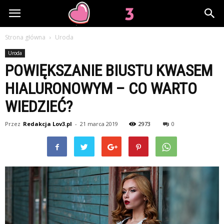
Lov3.pl
Strona główna
Uroda
Uroda
POWIĘKSZANIE BIUSTU KWASEM
HIALURONOWYM – CO WARTO
WIEDZIEĆ?
Przez
Redakcja Lov3.pl
-
21 marca 2019
2973
0