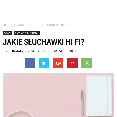
Strona główna
Sport
Ochronniki słuchu
Sport
Ochronniki słuchu
JAKIE SŁUCHAWKI HI FI?
Przez
Redakcja
-
14 lipca 2023
543
0