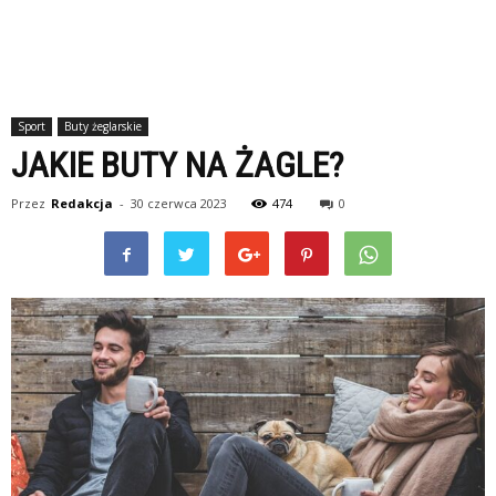
Sport
Buty żeglarskie
JAKIE BUTY NA ŻAGLE?
Przez
Redakcja
-
30 czerwca 2023
474
0