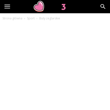
Lov3.pl
Strona główna
Sport
Buty żeglarskie