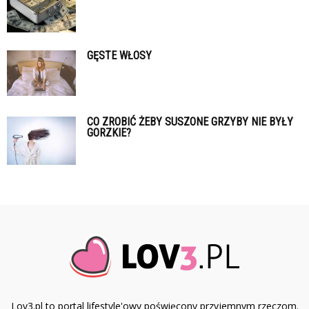
GĘSTE WŁOSY
CO ZROBIĆ ŻEBY SUSZONE GRZYBY NIE BYŁY
GORZKIE?
Lov3.pl to portal lifestyle'owy poświęcony przyjemnym rzeczom.