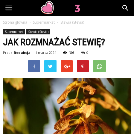
Lov3.pl
Strona główna
Supermarket
Stewia (Stevia)
Supermarket
Stewia (Stevia)
JAK ROZMNAŻAĆ STEWIĘ?
Przez
Redakcja
-
1 marca 2024
486
0