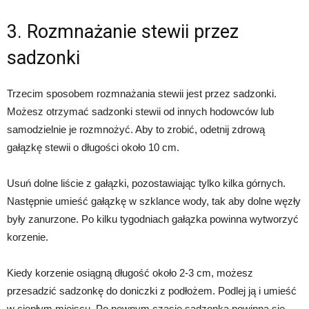
3. Rozmnażanie stewii przez
sadzonki
Trzecim sposobem rozmnażania stewii jest przez sadzonki.
Możesz otrzymać sadzonki stewii od innych hodowców lub
samodzielnie je rozmnożyć. Aby to zrobić, odetnij zdrową
gałązkę stewii o długości około 10 cm.
Usuń dolne liście z gałązki, pozostawiając tylko kilka górnych.
Następnie umieść gałązkę w szklance wody, tak aby dolne węzły
były zanurzone. Po kilku tygodniach gałązka powinna wytworzyć
korzenie.
Kiedy korzenie osiągną długość około 2-3 cm, możesz
przesadzić sadzonkę do doniczki z podłożem. Podlej ją i umieść
w ciepłym miejscu. Po pewnym czasie sadzonka powinna się