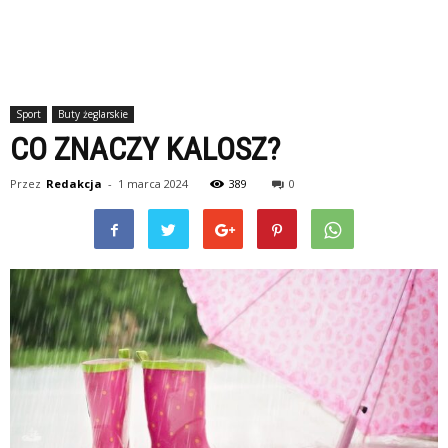
Sport
Buty żeglarskie
CO ZNACZY KALOSZ?
Przez
Redakcja
-
1 marca 2024
389
0