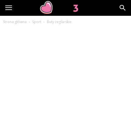
Lov3.pl
Strona główna
Sport
Buty żeglarskie