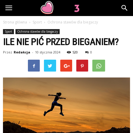
Lov3.pl
Strona główna
Sport
Ochrona stawów dla biegaczy
Sport
Ochrona stawów dla biegaczy
ILE NIE PIĆ PRZED BIEGANIEM?
Przez
Redakcja
-
10 stycznia 2024
520
0