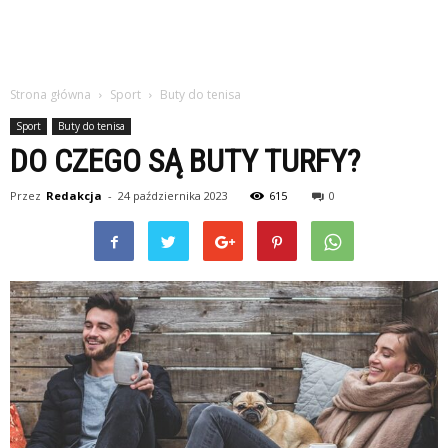
Strona główna
Sport
Buty do tenisa
Sport
Buty do tenisa
DO CZEGO SĄ BUTY TURFY?
Przez
Redakcja
-
24 października 2023
615
0