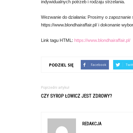
indywidualnych potrzeb i rodzaju strzelania.
Wezwanie do działania: Prosimy o zapoznanie si
https://www.blondhairaffair.pl/ i dokonanie wyb
Link tagu HTML:
https://www.blondhairaffair.pl/
PODZIEL SIĘ
Facebook
Twit
Poprzedni artykuł
CZY SYROP ŁOWICZ JEST ZDROWY?
REDAKCJA