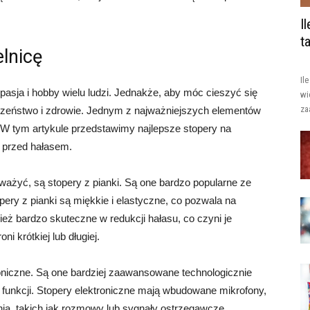
I
t
elnicę
Il
eż pasja i hobby wielu ludzi. Jednakże, aby móc cieszyć się
wi
za
czeństwo i zdrowie. Jednym z najważniejszych elementów
. W tym artykule przedstawimy najlepsze stopery na
y przed hałasem.
ażyć, są stopery z pianki. Są one bardzo popularne ze
ery z pianki są miękkie i elastyczne, co pozwala na
eż bardzo skuteczne w redukcji hałasu, co czyni je
i krótkiej lub długiej.
oniczne. Są one bardziej zaawansowane technologicznie
ch funkcji. Stopery elektroniczne mają wbudowane mikrofony,
ia, takich jak rozmowy lub sygnały ostrzegawcze.