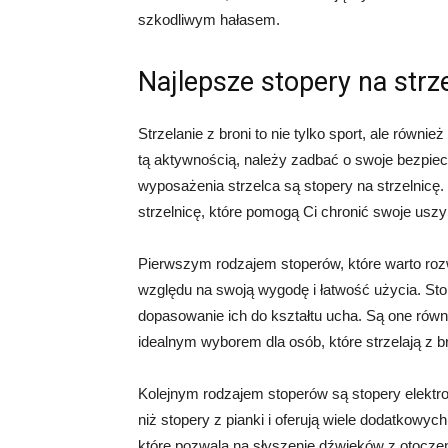
szkodliwym hałasem.
Najlepsze stopery na strz
Strzelanie z broni to nie tylko sport, ale równi
tą aktywnością, należy zadbać o swoje bezpie
wyposażenia strzelca są stopery na strzelnicę
strzelnicę, które pomogą Ci chronić swoje usz
Pierwszym rodzajem stoperów, które warto rozw
względu na swoją wygodę i łatwość użycia. Stop
dopasowanie ich do kształtu ucha. Są one równi
idealnym wyborem dla osób, które strzelają z bron
Kolejnym rodzajem stoperów są stopery elektr
niż stopery z pianki i oferują wiele dodatkowy
które pozwala na słyszenie dźwięków z otoczen