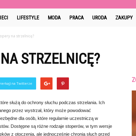
IECI
LIFESTYLE
MODA
PRACA
URODA
ZAKUPY
topery na strzelnicę?
 NA STRZELNICĘ?
Z
ierkaj) na Twitterze
które służą do ochrony słuchu podczas strzelania. Ich
anego przez wystrzał, który może powodować
iezbędne dla osób, które regularnie uczestniczą w
listów. Dostępne są różne rodzaje stoperów, w tym wersje
ięków z otoczenia, ale jednocześnie chronią słuch przed