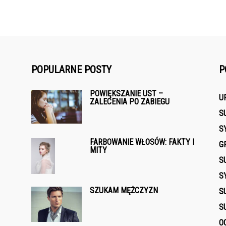
POPULARNE POSTY
P
POWIĘKSZANIE UST –
U
ZALECENIA PO ZABIEGU
S
S
FARBOWANIE WŁOSÓW: FAKTY I
G
MITY
S
S
SZUKAM MĘŻCZYZN
S
S
O