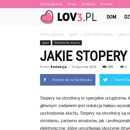
Strona główna
O nas
Reklama
Kontakt
Lov3.pl
DOM
DZ
Strona główna
Sport
Ochronniki słuchu
Jakie s
Sport
Ochronniki słuchu
JAKIE STOPERY
Przez
Redakcja
-
14 stycznia 2024
539
0
Podziel się na Facebooku
Tweet (Ćw
Stopery na strzelnicę to specjalne urządzenia, 
głównym zadaniem jest redukcja hałasu wywoł
uszkodzenia słuchu. Stopery na strzelnicę są n
strzelaniu, zarówno amatorów, jak i profesjona
elektroniczne, które umożliwiają słyszenie dźw