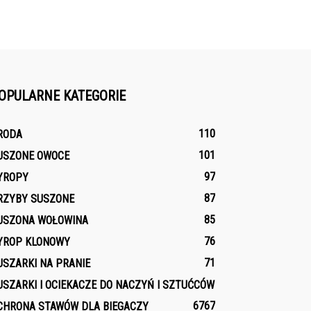
OPULARNE KATEGORIE
110
RODA
101
USZONE OWOCE
97
YROPY
87
RZYBY SUSZONE
85
USZONA WOŁOWINA
76
YROP KLONOWY
71
USZARKI NA PRANIE
USZARKI I OCIEKACZE DO NACZYŃ I SZTUĆCÓW
67
67
CHRONA STAWÓW DLA BIEGACZY