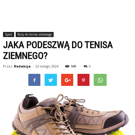
Sport
Buty do tenisa stołowego
JAKA PODESZWĄ DO TENISA
ZIEMNEGO?
Przez
Redakcja
-
23 lutego 2024
549
0