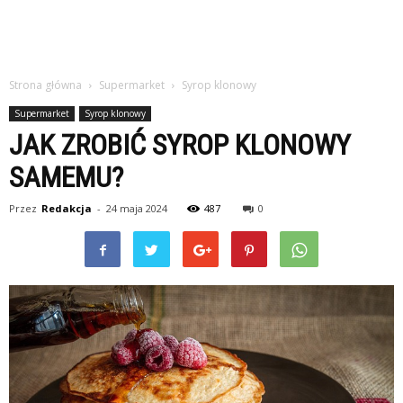
Strona główna
Supermarket
Syrop klonowy
Supermarket
Syrop klonowy
JAK ZROBIĆ SYROP KLONOWY
SAMEMU?
Przez
Redakcja
-
24 maja 2024
487
0