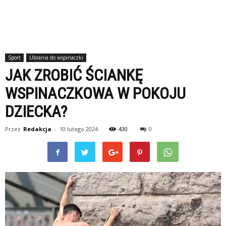
Sport
Ubrania do wspinaczki
JAK ZROBIĆ ŚCIANKĘ
WSPINACZKOWA W POKOJU
DZIECKA?
Przez
Redakcja
-
10 lutego 2024
430
0