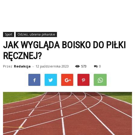
Sport
Odzież, ubrania piłkarskie
JAK WYGLĄDA BOISKO DO PIŁKI
RĘCZNEJ?
Przez
Redakcja
-
12 października 2023
573
0