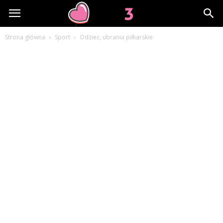
Lov3.pl
Strona główna
Sport
Odzież, ubrania piłkarskie