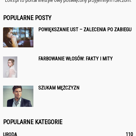
Lov3.pl to portal lifestyle'owy poświęcony przyjemnym rzeczom.
POPULARNE POSTY
POWIĘKSZANIE UST – ZALECENIA PO ZABIEGU
FARBOWANIE WŁOSÓW: FAKTY I MITY
SZUKAM MĘŻCZYZN
POPULARNE KATEGORIE
110
URODA