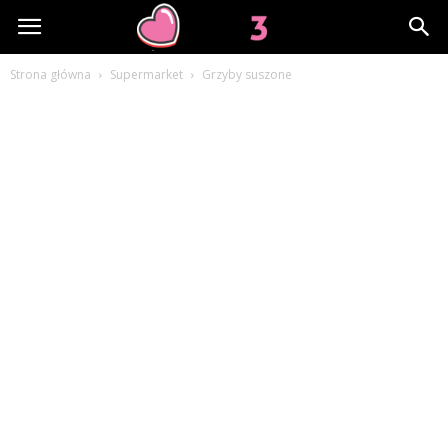
Lov3.pl
Strona główna
Supermarket
Grzyby suszone