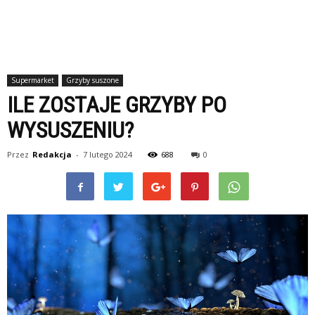
Supermarket
Grzyby suszone
ILE ZOSTAJE GRZYBY PO
WYSUSZENIU?
Przez
Redakcja
-
7 lutego 2024
688
0