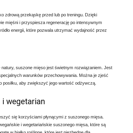
o zdrową przekąskę przed lub po treningu. Dzięki
ie mięśni i przyspiesza regenerację po intensywnym
źródło energii, które pozwala utrzymać wydajność przez
 natury, suszone mięso jest świetnym rozwiązaniem. Jest
a specjalnych warunków przechowywania. Można je zjeść
do posiłku, aby zwiększyć jego wartość odżywczą.
 i wegetarian
ieszyć się korzyściami płynącymi z suszonego mięsa.
wegańskie i wegetariańskie suszonego mięsa, które są
ate w białko roślinne, które jest niezbędne dla