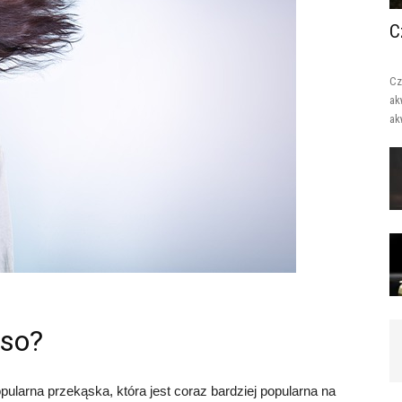
C
Cz
ak
ak
ęso?
pularna przekąska, która jest coraz bardziej popularna na