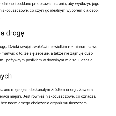
dwodnione i poddane procesowi suszenia, aby wydłużyć jego
i niskotłuszczowe, co czyni go idealnym wyborem dla osób,
.
na drogę
ę. Dzięki swojej trwałości i niewielkim rozmiarom, łatwo
 martwić o to, że się zepsuje, a także nie zajmuje dużo
ym i pożywnym posiłkiem w dowolnym miejscu i czasie.
nych
szone mięso jest doskonałym źródłem energii. Zawiera
eracji mięśni. Jest również niskotłuszczowe, co oznacza,
 bez nadmiernego obciążania organizmu tłuszczem.