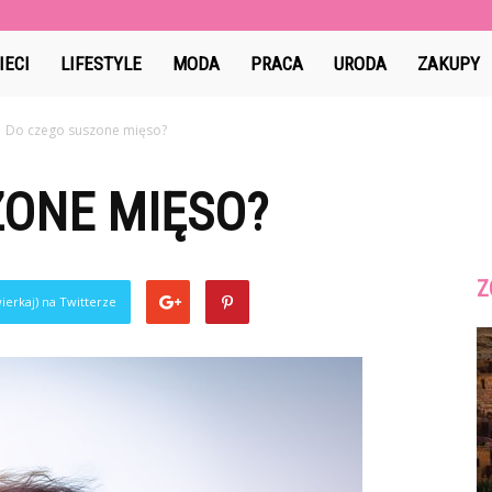
IECI
LIFESTYLE
MODA
PRACA
URODA
ZAKUPY
Do czego suszone mięso?
ZONE MIĘSO?
Z
ierkaj) na Twitterze