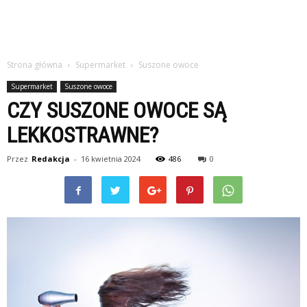
Strona główna
Supermarket
Suszone owoce
Supermarket
Suszone owoce
CZY SUSZONE OWOCE SĄ
LEKKOSTRAWNE?
Przez
Redakcja
-
16 kwietnia 2024
486
0