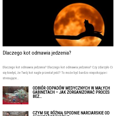
Dlaczego kot odmawia jedzenia?
Dlaczego kot odmawia jedzenia? Dlaczego kot odmawia jedzenia? Czy zdarzyło Ci
się kiedyś, że Twój kot nagle przestał jeść? To może być bardzo niepokojące i
stresujące...
ODBIÓR ODPADÓW MEDYCZNYCH W MAŁYCH
GABINETACH – JAK ZORGANIZOWAĆ PROCES
BEZ...
CZYM SIĘ RÓŻNIĄ SPODNIE NARCIARSKIE OD