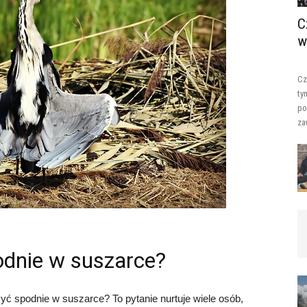
C
w
Cz
ty
po
za
dnie w suszarce?
ć spodnie w suszarce? To pytanie nurtuje wiele osób,