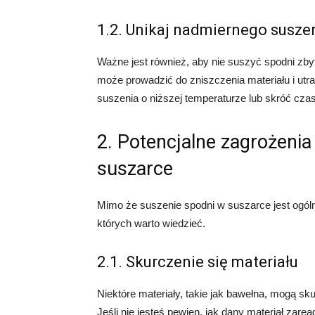
1.2. Unikaj nadmiernego susze
Ważne jest również, aby nie suszyć spodni zb
może prowadzić do zniszczenia materiału i utr
suszenia o niższej temperaturze lub skróć cza
2. Potencjalne zagrożeni
suszarce
Mimo że suszenie spodni w suszarce jest ogólni
których warto wiedzieć.
2.1. Skurczenie się materiału
Niektóre materiały, takie jak bawełna, mogą s
Jeśli nie jesteś pewien, jak dany materiał zar