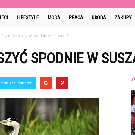
IECI
LIFESTYLE
MODA
PRACA
URODA
ZAKUPY
Czy można suszyć spodnie w suszarce?
SZYĆ SPODNIE W SUSZ
Z
ierkaj) na Twitterze