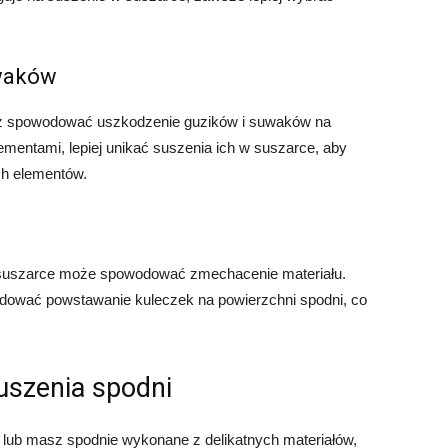
uwaków
ż spowodować uszkodzenie guzików i suwaków na
ementami, lepiej unikać suszenia ich w suszarce, aby
ch elementów.
 suszarce może spowodować zmechacenie materiału.
odować powstawanie kuleczek na powierzchni spodni, co
uszenia spodni
 lub masz spodnie wykonane z delikatnych materiałów,