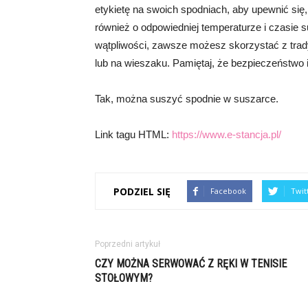
etykietę na swoich spodniach, aby upewnić się
również o odpowiedniej temperaturze i czasie 
wątpliwości, zawsze możesz skorzystać z trad
lub na wieszaku. Pamiętaj, że bezpieczeństwo 
Tak, można suszyć spodnie w suszarce.
Link tagu HTML:
https://www.e-stancja.pl/
PODZIEL SIĘ
Facebook
Twit
Poprzedni artykuł
CZY MOŻNA SERWOWAĆ Z RĘKI W TENISIE
STOŁOWYM?