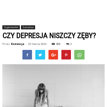
Supermarket
Sukraloza
CZY DEPRESJA NISZCZY ZĘBY?
Przez
Redakcja
-
29 marca 2024
503
0