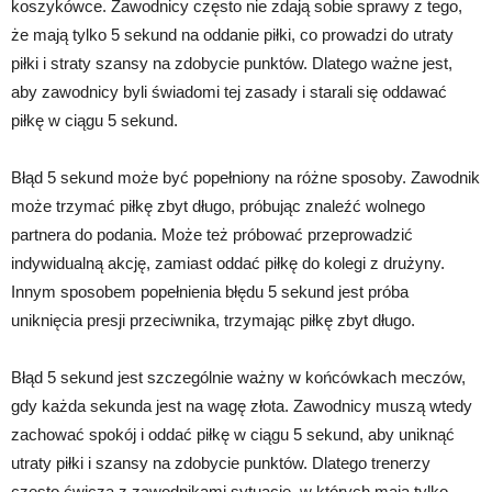
koszykówce. Zawodnicy często nie zdają sobie sprawy z tego,
że mają tylko 5 sekund na oddanie piłki, co prowadzi do utraty
piłki i straty szansy na zdobycie punktów. Dlatego ważne jest,
aby zawodnicy byli świadomi tej zasady i starali się oddawać
piłkę w ciągu 5 sekund.
Błąd 5 sekund może być popełniony na różne sposoby. Zawodnik
może trzymać piłkę zbyt długo, próbując znaleźć wolnego
partnera do podania. Może też próbować przeprowadzić
indywidualną akcję, zamiast oddać piłkę do kolegi z drużyny.
Innym sposobem popełnienia błędu 5 sekund jest próba
uniknięcia presji przeciwnika, trzymając piłkę zbyt długo.
Błąd 5 sekund jest szczególnie ważny w końcówkach meczów,
gdy każda sekunda jest na wagę złota. Zawodnicy muszą wtedy
zachować spokój i oddać piłkę w ciągu 5 sekund, aby uniknąć
utraty piłki i szansy na zdobycie punktów. Dlatego trenerzy
często ćwiczą z zawodnikami sytuacje, w których mają tylko