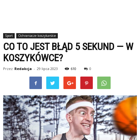
Sport
Ochraniacze koszykarskie
CO TO JEST BŁĄD 5 SEKUND — W
KOSZYKÓWCE?
Przez
Redakcja
-
29 lipca 2023
610
0